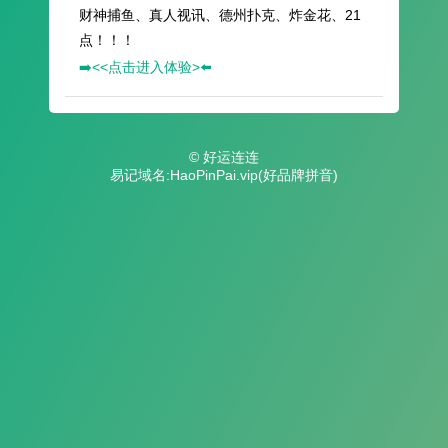
财神捕鱼、真人视讯、德州扑克、炸金花、21
点！！！
➡️<<点击进入体验>⬅️
© 好运连连
易记域名:HaoPinPai.vip(好品牌拼音)